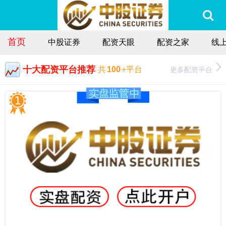
首页
中股证券
配资天眼
配资之家
线
十大配资平台推荐
更多配资平台
共
100
+平台