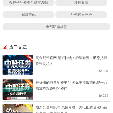
金斧子配资平台是实盘吗
杠杆股票
辉煌优配
配资官方开户
全部话题标签
热门文章
黄金配资官网 配资快线：极速融资，助您把握
投资良机！
230
最好用的股票配资平台 国际主流股市配资平台
清算流程说明的资产
228
股票配资可以吗 风控专栏：外汇配资合法吗在