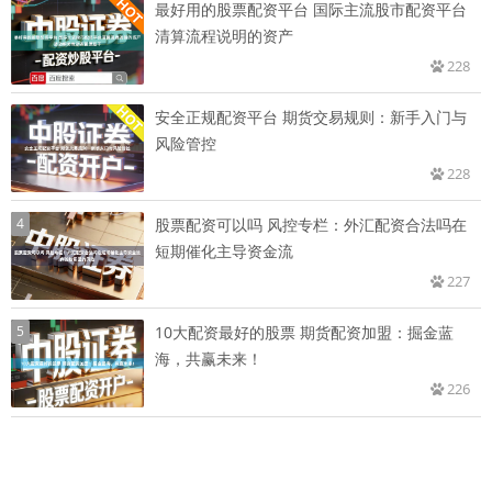
最好用的股票配资平台 国际主流股市配资平台
清算流程说明的资产
228
安全正规配资平台 期货交易规则：新手入门与
风险管控
228
4
股票配资可以吗 风控专栏：外汇配资合法吗在
短期催化主导资金流
227
5
10大配资最好的股票 期货配资加盟：掘金蓝
海，共赢未来！
226