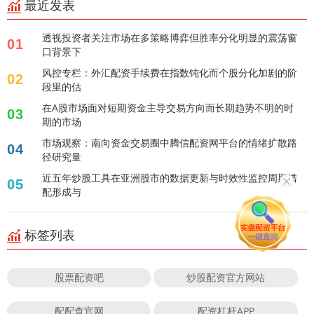
最近发表
透视投资者关注市场在多策略博弈但胜率分化明显的震荡窗
01
口背景下
风控专栏：外汇配资手续费在指数钝化而个股分化加剧的阶
02
段里的估
在A股市场面对短期资金主导交易方向而长期趋势不明的时
03
期的市场
市场观察：南向资金交易圈中腾信配资网平台的情绪扩散路
04
径研究量
近五年炒股工具在亚洲股市的数据更新与时效性监控周期错
05
配形成与
标签列表
股票配资吧
炒股配资官方网站
配配查官网
配资杠杆APP