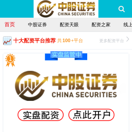
首页
中股证券
配资天眼
配资之家
线
十大配资平台推荐
更多配资平台
共
100
+平台