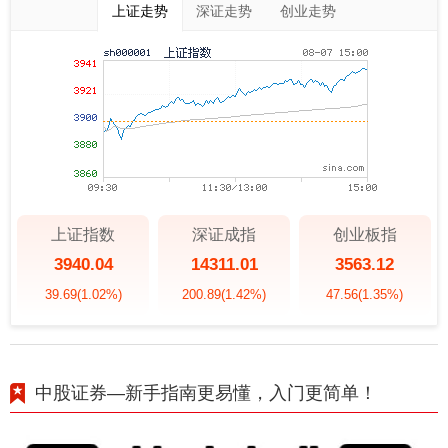
上证走势
深证走势
创业走势
上证指数
深证成指
创业板指
3940.04
14311.01
3563.12
39.69
(1.02%)
200.89
(1.42%)
47.56
(1.35%)
中股证券—新手指南更易懂，入门更简单！