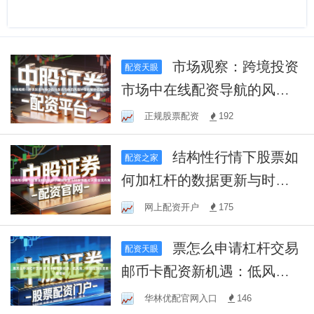
市场观察：跨境投资
配资天眼
市场中在线配资导航的风险
补偿机制评估围绕杠
正规股票配资
192
结构性行情下股票如
配资之家
何加杠杆的数据更新与时效
性监控从资金流向角
网上配资开户
175
票怎么申请杠杆交易
配资天眼
邮币卡配资新机遇：低风
险、高回报的投资策略揭秘
华林优配官网入口
146