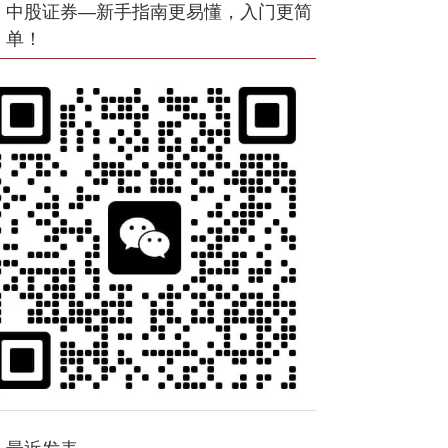
中股证券—新手指南更易懂，入门更简
单！