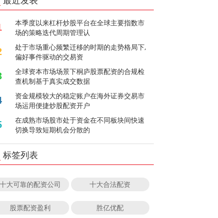
最近发表
本季度以来杠杆炒股平台在全球主要指数市
1
场的策略迭代周期管理认
处于市场重心频繁迁移的时期的走势格局下,
2
偏好事件驱动的交易资
全球资本市场场景下桐庐股票配资的合规检
3
查机制基于真实成交数据
资金规模较大的稳定账户在海外证券交易市
4
场运用便捷炒股配资开户
在成熟市场股市处于资金在不同板块间快速
5
切换导致短期机会分散的
标签列表
十大可靠的配资公司
十大合法配资
股票配资盈利
胜亿优配