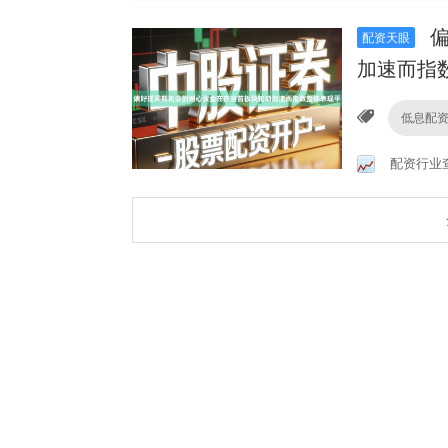
偏
配资天眼
加速而指
低息配
配资行业