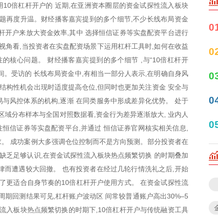
10倍杠杆开户的 近期,在亚洲资本圈层的资金试探性流入板块
的话题再度升温。财经播客嘉宾提到的多个细节,不少长线布局资金
0
杠杆开户来放大资金效率,其中 选择恒信证券等实盘配资平台进行
理视角看,当投资者在实盘配资场景下运用杠杆工具时,如何在收益
0
的核心问题。 财经播客嘉宾提到的多个细节 ,与“10倍杠杆开
间。受访的 长线布局资金中,有相当一部分人表示,在明确自身风
0
在结构性机会出现时适度提高仓位,但同时也更加关注资金 安全与
0
与风控体系的机构,逐渐 在同类服务中形成差异化优势。 处于
区域分布样本与全国对照数据看,资金行为差异逐渐放大, 业内人
0
关注恒信证券等实盘配资平台,并通过 恒信证券官网核实相关信息,
。 成功案例大多强调仓位控制而不是方向预测。部分投资者在
性缺乏足够认识,在资金试探性流入板块热点频繁切换 的时期叠加
律而遭遇较大回撤。 也有投资者在经过几轮行情洗礼之后,开始
成了更适合自身节奏的10倍杠杆开户使用方式。 在资金试探性流
周期回测结果可见,杠杆账户波动区 间常较普通账户高出30%–5
探性流入板块热点频繁切换的时期下,10倍杠杆开户与传统融资工具