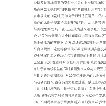
经历多轮市场周期的资深交易者在上交所市场运用
热点频繁切换的时期中,围绕“10 倍杠杆开户”
在市场波动加剧时,更倾向于通过适度运用10倍
操作的比例呈现出持续上升的趋势。 从风险管 
与回撤之间取 得平衡,正在成为越来越多账户关注
户”相关的检索量在多个时间窗口内保持在高位区
险承受能力的前提下,会考 虑通过10倍杠杆开户
平台合规性。这使得像恒信证券这样强调实盘交易
资金试探性流入板块热点频繁切换的时期阶 段,从
士普遍 认为,在选择10倍杠杆开户服务时,优先
有助于在追求收益的同时兼顾资金安全与合规要求
早期更关注短期收益, 对10倍杠杆开户的风险属
高波动的阶段,很容易因为仓位过重、缺乏止损纪
主动控制杠杆倍数、拉长评估周期,在 实践中形
入板 块热点频繁切换的时期背景下,根据多个交易
0%, 长期观察者基于经验判断,在当前资金试 