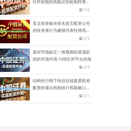
杠杆炒股的风险识别机制跨资产
表现
218
亚太投资板块排名前五配资公司
的投资者行为建模代表性情境还
原专
215
面对市场缺乏一致预期的震荡阶
段的市场环境,10倍杠杆平台的策
213
结构性行情下恒信在线股票投资
配资的退出机制设计风险敞口暴
露视
211