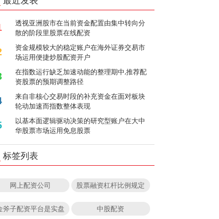
最近发表
透视亚洲股市在当前资金配置由集中转向分
1
散的阶段里股票在线配资
资金规模较大的稳定账户在海外证券交易市
2
场运用便捷炒股配资开户
在指数运行缺乏加速动能的整理期中,推荐配
3
资股票的预期调整路径
来自非核心交易时段的补充资金在面对板块
4
轮动加速而指数整体表现
以基本面逻辑驱动决策的研究型账户在大中
5
华股票市场运用免息股票
标签列表
网上配资公司
股票融资杠杆比例规定
金斧子配资平台是实盘
中股配资