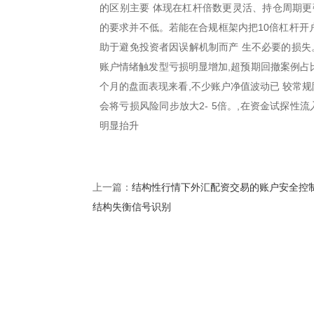
的区别主要 体现在杠杆倍数更灵活、持仓周期更
的要求并不低。若能在合规框架内把10倍杠杆开
助于避免投资者因误解机制而产 生不必要的损失
账户情绪触发型亏损明显增加,超预期回撤案例占比
个月的盘面表现来看,不少账户净值波动已 较常规阶
会将亏损风险同步放大2- 5倍。,在资金试探性
明显抬升
结构性行情下外汇配资交易的账户安全控
上一篇：
结构失衡信号识别