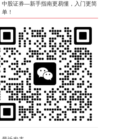
中股证券—新手指南更易懂，入门更简
单！