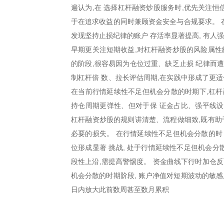
遍认为,在 选择杠杆融资炒股服务时,优先关注恒
于在追求收益的同时兼顾资金安全与合规要求。 
发现坚持止损纪律的账户 存活率显著提高, 有人
早期更关注短期收益,对杠杆融资炒股的风险属性
的阶段,很容易因为仓位过重、缺乏止损 纪律而
制杠杆倍 数、拉长评估周期,在实践中形成了更
在当前行情延续性不足但机会分散的时期下,杠杆
持仓周期更弹性、但对于保 证金占比、强平线
杠杆融资炒股的规则讲清楚、流程做细致,既有助
必要的损失。 在行情延续性不足但机会分散的时 
位形成显著 挑战, 处于行情延续性不足但机会分
段性上沿,需提高警惕度。 资金曲线下行时加仓反
机会分散的时期阶段, 账户净值对短期波动的敏感
日内放大此前数周甚至数月累积