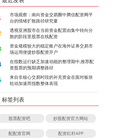
最近发表
市场观察：南向资金交易圈中腾信配资网平
1
台的情绪扩散路径研究量
透视亚洲股市在当前资金配置由集中转向分
2
散的阶段里股票在线配资
资金规模较大的稳定账户在海外证券交易市
3
场运用便捷炒股配资开户
在指数运行缺乏加速动能的整理期中,推荐配
4
资股票的预期调整路径
来自非核心交易时段的补充资金在面对板块
5
轮动加速而指数整体表现
标签列表
股票配资吧
炒股配资官方网站
配配查官网
配资杠杆APP