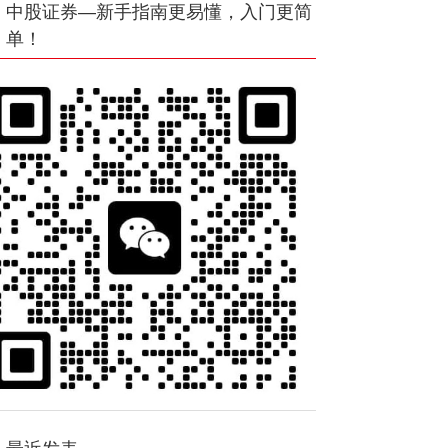
中股证券—新手指南更易懂，入门更简
单！