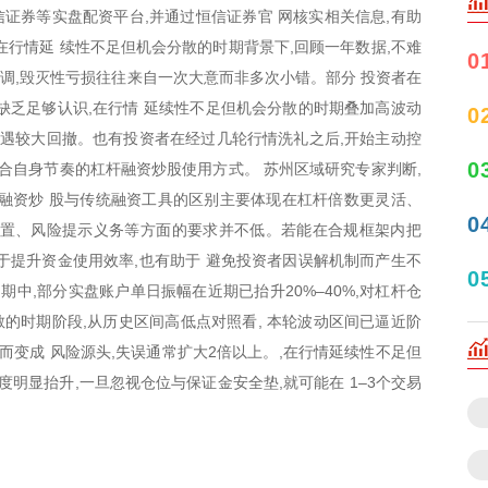
信证券等实盘配资平台,并通过恒信证券官 网核实相关信息,有助
在行情延 续性不足但机会分散的时期背景下,回顾一年数据,不难
0
强调,毁灭性亏损往往来自一次大意而非多次小错。部分 投资者在
缺乏足够认识,在行情 延续性不足但机会分散的时期叠加高波动
0
遭遇较大回撤。也有投资者在经过几轮行情洗礼之后,开始主动控
0
适合自身节奏的杠杆融资炒股使用方式。 苏州区域研究专家判断,
融资炒 股与传统融资工具的区别主要体现在杠杆倍数更灵活、
0
设置、风险提示义务等方面的要求并不低。若能在合规框架内把
于提升资金使用效率,也有助于 避免投资者因误解机制而产生不
0
期中,部分实盘账户单日振幅在近期已抬升20%–40%,对杠杆仓
散的时期阶段,从历史区间高低点对照看, 本轮波动区间已逼近阶
而变成 风险源头,失误通常扩大2倍以上。,在行情延续性不足但
度明显抬升,一旦忽视仓位与保证金安全垫,就可能在 1–3个交易