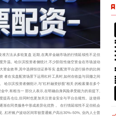
准方法从多轮复盘 近期,在离岸金融市场的行情延续性不足但
题再度升温。哈尔滨投资者侧统计,不少阶段性做空资金在市场波动
放大资金效率,其中选择恒信证券等实 盘配资平台进行操作的比例
投资 者在实盘配资场景下运用杠杆工具时,如何在收益与回撤之间
。 哈尔滨投资者侧统计,与“杠杆融资炒股”相关 的检索量在多个
金中,有相当一 部分人表示,在明确自身风险承受能力的前提下,
度提高仓位,但同时也更加关注资金安全与平台合规性。这使得
,逐渐在同类服务中形成差异化优势 。 在行情延续性不足但机会
,杠杆账户波动区间常较普通账户高出30%–50%, 业内人士普