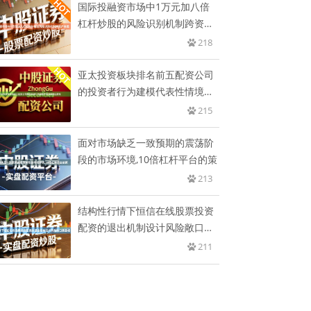
国际投融资市场中1万元加八倍
杠杆炒股的风险识别机制跨资产
表现
218
亚太投资板块排名前五配资公司
的投资者行为建模代表性情境还
原专
215
面对市场缺乏一致预期的震荡阶
段的市场环境,10倍杠杆平台的策
213
结构性行情下恒信在线股票投资
配资的退出机制设计风险敞口暴
露视
211