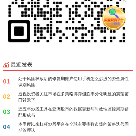
最近发表
处于风险释放后的修复期账户使用手机怎么炒股的资金属性
01
识别风险
透视投资者关注市场在多策略博弈但胜率分化明显的震荡窗
02
口背景下
近五年炒股工具在亚洲股市的数据更新与时效性监控周期错
03
配形成与
本季度以来杠杆炒股平台在全球主要指数市场的策略迭代周
04
期管理认