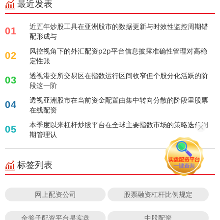
最近发表
近五年炒股工具在亚洲股市的数据更新与时效性监控周期错
01
配形成与
风控视角下的外汇配资p2p平台信息披露准确性管理对高稳
02
定性账
透视港交所交易区在指数运行区间收窄但个股分化活跃的阶
03
段这一阶
透视亚洲股市在当前资金配置由集中转向分散的阶段里股票
04
在线配资
本季度以来杠杆炒股平台在全球主要指数市场的策略迭代周
05
期管理认
标签列表
网上配资公司
股票融资杠杆比例规定
金斧子配资平台是实盘
中股配资