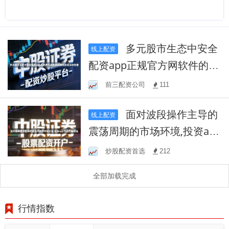
多元股市生态中安全
线上配资
配资app正规官方网软件的信
息披露及时性管
前三配资公司
111
面对波段操作主导的
线上配资
震荡周期的市场环境,投资ap
p平台的策略适
炒股配资首选
212
全部加载完成
行情指数